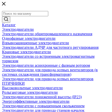
Каталог
Электродвигатели
Электродвигатели общепромышленного назначения
Однофазные электродвигатели
Взрывозащищенные электродвигатели
Электродвигатели АДЧР для частотного регулирования
Крановые электродвигатели
Электродвигатели со встроенным электромагнитным
тормозом
Электродвигатели асинхронные с фазным ротором
Электродвигатели для привода осевых вентиляторов (в
системах охлаждения трансформаторов)
Электродвигатели для привода осевых вентиляторов
ПТИЧНИКИ
Высоковольтные электродвигатели
Рольганговые электродвигатели
Электродвигатели пониженной высоты (IP23)
Энергоэффективные электродвигатели
Электродвигатели с повышенным скольжением
Электродвигатели для привода станков-качалок