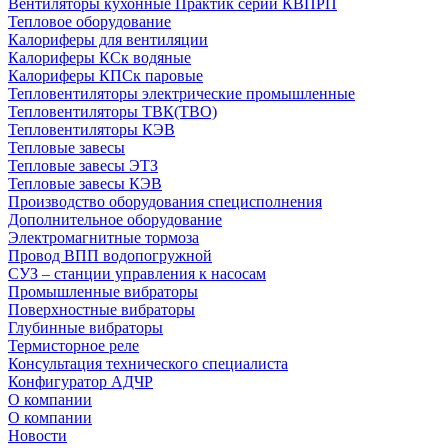
Вентиляторы кухонные Практик серии КВПРП
Тепловое оборудование
Калориферы для вентиляции
Калориферы КСк водяные
Калориферы КПСк паровые
Тепловентиляторы электрические промышленные
Тепловентиляторы ТВК(ТВО)
Тепловентиляторы КЭВ
Тепловые завесы
Тепловые завесы ЭТЗ
Тепловые завесы КЭВ
Производство оборудования специсполнения
Дополнительное оборудование
Электромагнитные тормоза
Провод ВПП водопогружной
СУЗ – станции управления к насосам
Промышленные вибраторы
Поверхностные вибраторы
Глубинные вибраторы
Термисторное реле
Консультация технического специалиста
Конфигуратор АДЧР
О компании
О компании
Новости