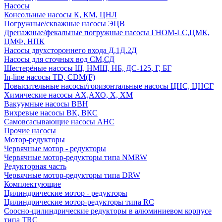
Насосы
Консольные насосы К, КМ, ЦНЛ
Погружные/скважные насосы ЭЦВ
Дренажные/фекальные погружные насосы ГНОМ-LC,ЦМК,
ЦМФ, НПК
Насосы двухстороннего входа Д,1Д,2Д
Насосы для сточных вод СМ,СД
Шестерёные насосы Ш, НМШ, НБ, ДС-125, Г, БГ
In-line насосы TD, CDM(F)
Повысительные насосы/горизонтальные насосы ЦНС, ЦНСГ
Химические насосы АХ,АХО, Х, ХМ
Вакуумные насосы ВВН
Вихревые насосы ВК, ВКС
Самовсасывающие насосы АНС
Прочие насосы
Мотор-редукторы
Червячные мотор - редукторы
Червячные мотор-редукторы типа NMRW
Редукторная часть
Червячные мотор-редукторы типа DRW
Комплектующие
Цилиндрические мотор - редукторы
Цилиндрические мотор-редукторы типа RC
Соосно-цилиндрические редукторы в алюминиевом корпусе
типа TRC