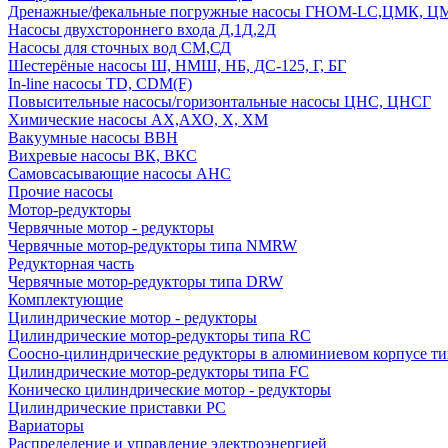
Дренажные/фекальные погружные насосы ГНОМ-LC,ЦМК, 
Насосы двухстороннего входа Д,1Д,2Д
Насосы для сточных вод СМ,СД
Шестерёные насосы Ш, НМШ, НБ, ДС-125, Г, БГ
In-line насосы TD, CDM(F)
Повысительные насосы/горизонтальные насосы ЦНС, ЦНСГ
Химические насосы АХ,АХО, Х, ХМ
Вакуумные насосы ВВН
Вихревые насосы ВК, ВКС
Самовсасывающие насосы АНС
Прочие насосы
Мотор-редукторы
Червячные мотор - редукторы
Червячные мотор-редукторы типа NMRW
Редукторная часть
Червячные мотор-редукторы типа DRW
Комплектующие
Цилиндрические мотор - редукторы
Цилиндрические мотор-редукторы типа RC
Соосно-цилиндрические редукторы в алюминиевом корпусе т
Цилиндрические мотор-редукторы типа FC
Коническо цилиндрические мотор - редукторы
Цилиндрические приставки PC
Вариаторы
Распределение и управление электроэнергией