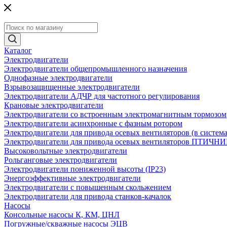
Каталог
Электродвигатели
Электродвигатели общепромышленного назначения
Однофазные электродвигатели
Взрывозащищенные электродвигатели
Электродвигатели АДЧР для частотного регулирования
Крановые электродвигатели
Электродвигатели со встроенным электромагнитным тормозом
Электродвигатели асинхронные с фазным ротором
Электродвигатели для привода осевых вентиляторов (в систем
Электродвигатели для привода осевых вентиляторов ПТИЧН
Высоковольтные электродвигатели
Рольганговые электродвигатели
Электродвигатели пониженной высоты (IP23)
Энергоэффективные электродвигатели
Электродвигатели с повышенным скольжением
Электродвигатели для привода станков-качалок
Насосы
Консольные насосы К, КМ, ЦНЛ
Погружные/скважные насосы ЭЦВ