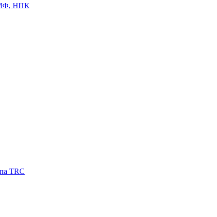
ЦМФ, НПК
ипа TRC