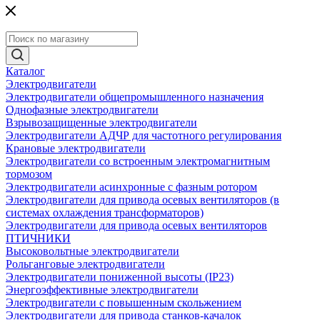
Каталог
Электродвигатели
Электродвигатели общепромышленного назначения
Однофазные электродвигатели
Взрывозащищенные электродвигатели
Электродвигатели АДЧР для частотного регулирования
Крановые электродвигатели
Электродвигатели со встроенным электромагнитным
тормозом
Электродвигатели асинхронные с фазным ротором
Электродвигатели для привода осевых вентиляторов (в
системах охлаждения трансформаторов)
Электродвигатели для привода осевых вентиляторов
ПТИЧНИКИ
Высоковольтные электродвигатели
Рольганговые электродвигатели
Электродвигатели пониженной высоты (IP23)
Энергоэффективные электродвигатели
Электродвигатели с повышенным скольжением
Электродвигатели для привода станков-качалок