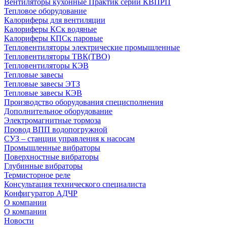
Вентиляторы кухонные Практик серии КВПРП
Тепловое оборудование
Калориферы для вентиляции
Калориферы КСк водяные
Калориферы КПСк паровые
Тепловентиляторы электрические промышленные
Тепловентиляторы ТВК(ТВО)
Тепловентиляторы КЭВ
Тепловые завесы
Тепловые завесы ЭТЗ
Тепловые завесы КЭВ
Производство оборудования специсполнения
Дополнительное оборудование
Электромагнитные тормоза
Провод ВПП водопогружной
СУЗ – станции управления к насосам
Промышленные вибраторы
Поверхностные вибраторы
Глубинные вибраторы
Термисторное реле
Консультация технического специалиста
Конфигуратор АДЧР
О компании
О компании
Новости