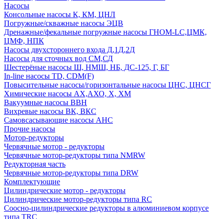
Насосы
Консольные насосы К, КМ, ЦНЛ
Погружные/скважные насосы ЭЦВ
Дренажные/фекальные погружные насосы ГНОМ-LC,ЦМК,
ЦМФ, НПК
Насосы двухстороннего входа Д,1Д,2Д
Насосы для сточных вод СМ,СД
Шестерёные насосы Ш, НМШ, НБ, ДС-125, Г, БГ
In-line насосы TD, CDM(F)
Повысительные насосы/горизонтальные насосы ЦНС, ЦНСГ
Химические насосы АХ,АХО, Х, ХМ
Вакуумные насосы ВВН
Вихревые насосы ВК, ВКС
Самовсасывающие насосы АНС
Прочие насосы
Мотор-редукторы
Червячные мотор - редукторы
Червячные мотор-редукторы типа NMRW
Редукторная часть
Червячные мотор-редукторы типа DRW
Комплектующие
Цилиндрические мотор - редукторы
Цилиндрические мотор-редукторы типа RC
Соосно-цилиндрические редукторы в алюминиевом корпусе
типа TRC