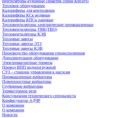
Вентиляторы кухонные Практик серии КВПРП
Тепловое оборудование
Калориферы для вентиляции
Калориферы КСк водяные
Калориферы КПСк паровые
Тепловентиляторы электрические промышленные
Тепловентиляторы ТВК(ТВО)
Тепловентиляторы КЭВ
Тепловые завесы
Тепловые завесы ЭТЗ
Тепловые завесы КЭВ
Производство оборудования специсполнения
Дополнительное оборудование
Электромагнитные тормоза
Провод ВПП водопогружной
СУЗ – станции управления к насосам
Промышленные вибраторы
Поверхностные вибраторы
Глубинные вибраторы
Термисторное реле
Консультация технического специалиста
Конфигуратор АДЧР
О компании
О компании
Новости