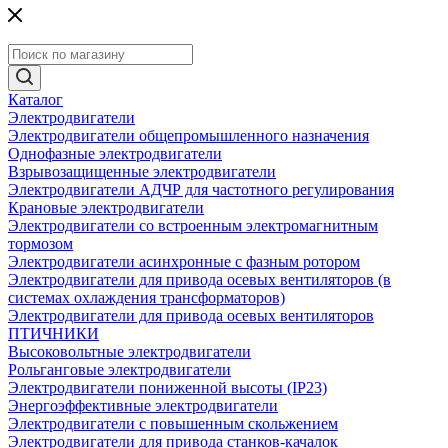
Каталог
Электродвигатели
Электродвигатели общепромышленного назначения
Однофазные электродвигатели
Взрывозащищенные электродвигатели
Электродвигатели АДЧР для частотного регулирования
Крановые электродвигатели
Электродвигатели со встроенным электромагнитным
тормозом
Электродвигатели асинхронные с фазным ротором
Электродвигатели для привода осевых вентиляторов (в
системах охлаждения трансформаторов)
Электродвигатели для привода осевых вентиляторов
ПТИЧНИКИ
Высоковольтные электродвигатели
Рольганговые электродвигатели
Электродвигатели пониженной высоты (IP23)
Энергоэффективные электродвигатели
Электродвигатели с повышенным скольжением
Электродвигатели для привода станков-качалок