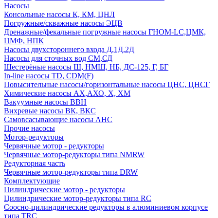
Насосы
Консольные насосы К, КМ, ЦНЛ
Погружные/скважные насосы ЭЦВ
Дренажные/фекальные погружные насосы ГНОМ-LC,ЦМК,
ЦМФ, НПК
Насосы двухстороннего входа Д,1Д,2Д
Насосы для сточных вод СМ,СД
Шестерёные насосы Ш, НМШ, НБ, ДС-125, Г, БГ
In-line насосы TD, CDM(F)
Повысительные насосы/горизонтальные насосы ЦНС, ЦНСГ
Химические насосы АХ,АХО, Х, ХМ
Вакуумные насосы ВВН
Вихревые насосы ВК, ВКС
Самовсасывающие насосы АНС
Прочие насосы
Мотор-редукторы
Червячные мотор - редукторы
Червячные мотор-редукторы типа NMRW
Редукторная часть
Червячные мотор-редукторы типа DRW
Комплектующие
Цилиндрические мотор - редукторы
Цилиндрические мотор-редукторы типа RC
Соосно-цилиндрические редукторы в алюминиевом корпусе
типа TRC