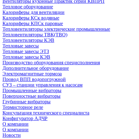
Вентиляторы кухонные Практик серии КВПРП
Тепловое оборудование
Калориферы для вентиляции
Калориферы КСк водяные
Калориферы КПСк паровые
Тепловентиляторы электрические промышленные
Тепловентиляторы ТВК(ТВО)
Тепловентиляторы КЭВ
Тепловые завесы
Тепловые завесы ЭТЗ
Тепловые завесы КЭВ
Производство оборудования специсполнения
Дополнительное оборудование
Электромагнитные тормоза
Провод ВПП водопогружной
СУЗ – станции управления к насосам
Промышленные вибраторы
Поверхностные вибраторы
Глубинные вибраторы
Термисторное реле
Консультация технического специалиста
Конфигуратор АДЧР
О компании
О компании
Новости