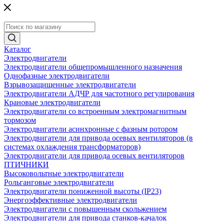
Каталог
Электродвигатели
Электродвигатели общепромышленного назначения
Однофазные электродвигатели
Взрывозащищенные электродвигатели
Электродвигатели АДЧР для частотного регулирования
Крановые электродвигатели
Электродвигатели со встроенным электромагнитным
тормозом
Электродвигатели асинхронные с фазным ротором
Электродвигатели для привода осевых вентиляторов (в
системах охлаждения трансформаторов)
Электродвигатели для привода осевых вентиляторов
ПТИЧНИКИ
Высоковольтные электродвигатели
Рольганговые электродвигатели
Электродвигатели пониженной высоты (IP23)
Энергоэффективные электродвигатели
Электродвигатели с повышенным скольжением
Электродвигатели для привода станков-качалок