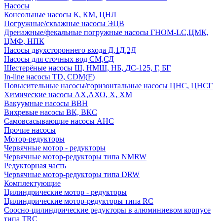
Насосы
Консольные насосы К, КМ, ЦНЛ
Погружные/скважные насосы ЭЦВ
Дренажные/фекальные погружные насосы ГНОМ-LC,ЦМК,
ЦМФ, НПК
Насосы двухстороннего входа Д,1Д,2Д
Насосы для сточных вод СМ,СД
Шестерёные насосы Ш, НМШ, НБ, ДС-125, Г, БГ
In-line насосы TD, CDM(F)
Повысительные насосы/горизонтальные насосы ЦНС, ЦНСГ
Химические насосы АХ,АХО, Х, ХМ
Вакуумные насосы ВВН
Вихревые насосы ВК, ВКС
Самовсасывающие насосы АНС
Прочие насосы
Мотор-редукторы
Червячные мотор - редукторы
Червячные мотор-редукторы типа NMRW
Редукторная часть
Червячные мотор-редукторы типа DRW
Комплектующие
Цилиндрические мотор - редукторы
Цилиндрические мотор-редукторы типа RC
Соосно-цилиндрические редукторы в алюминиевом корпусе
типа TRC