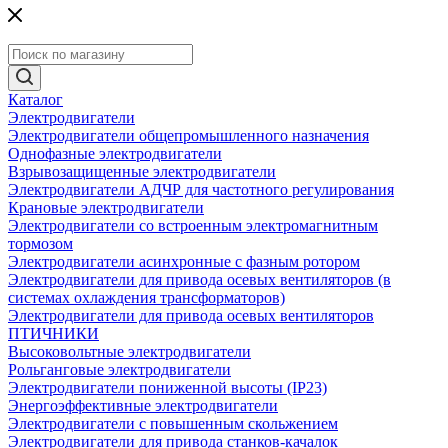
Каталог
Электродвигатели
Электродвигатели общепромышленного назначения
Однофазные электродвигатели
Взрывозащищенные электродвигатели
Электродвигатели АДЧР для частотного регулирования
Крановые электродвигатели
Электродвигатели со встроенным электромагнитным
тормозом
Электродвигатели асинхронные с фазным ротором
Электродвигатели для привода осевых вентиляторов (в
системах охлаждения трансформаторов)
Электродвигатели для привода осевых вентиляторов
ПТИЧНИКИ
Высоковольтные электродвигатели
Рольганговые электродвигатели
Электродвигатели пониженной высоты (IP23)
Энергоэффективные электродвигатели
Электродвигатели с повышенным скольжением
Электродвигатели для привода станков-качалок