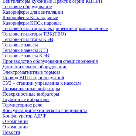
Вентиляторы кухонные Практик серии КВПРП
Тепловое оборудование
Калориферы для вентиляции
Калориферы КСк водяные
Калориферы КПСк паровые
Тепловентиляторы электрические промышленные
Тепловентиляторы ТВК(ТВО)
Тепловентиляторы КЭВ
Тепловые завесы
Тепловые завесы ЭТЗ
Тепловые завесы КЭВ
Производство оборудования специсполнения
Дополнительное оборудование
Электромагнитные тормоза
Провод ВПП водопогружной
СУЗ – станции управления к насосам
Промышленные вибраторы
Поверхностные вибраторы
Глубинные вибраторы
Термисторное реле
Консультация технического специалиста
Конфигуратор АДЧР
О компании
О компании
Новости