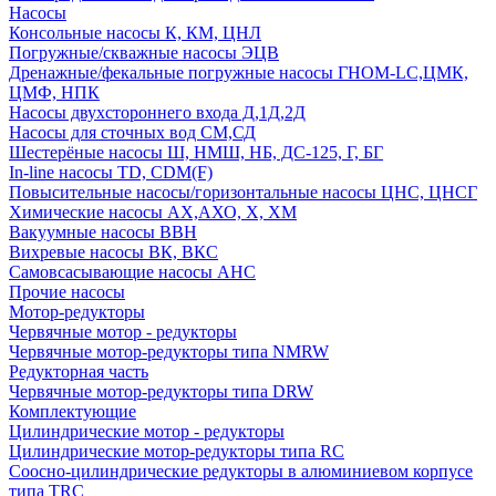
Насосы
Консольные насосы К, КМ, ЦНЛ
Погружные/скважные насосы ЭЦВ
Дренажные/фекальные погружные насосы ГНОМ-LC,ЦМК,
ЦМФ, НПК
Насосы двухстороннего входа Д,1Д,2Д
Насосы для сточных вод СМ,СД
Шестерёные насосы Ш, НМШ, НБ, ДС-125, Г, БГ
In-line насосы TD, CDM(F)
Повысительные насосы/горизонтальные насосы ЦНС, ЦНСГ
Химические насосы АХ,АХО, Х, ХМ
Вакуумные насосы ВВН
Вихревые насосы ВК, ВКС
Самовсасывающие насосы АНС
Прочие насосы
Мотор-редукторы
Червячные мотор - редукторы
Червячные мотор-редукторы типа NMRW
Редукторная часть
Червячные мотор-редукторы типа DRW
Комплектующие
Цилиндрические мотор - редукторы
Цилиндрические мотор-редукторы типа RC
Соосно-цилиндрические редукторы в алюминиевом корпусе
типа TRC