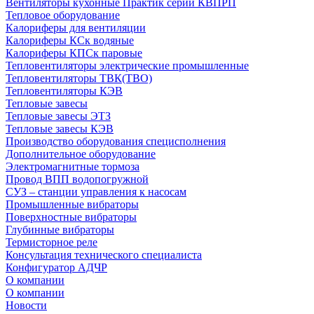
Вентиляторы кухонные Практик серии КВПРП
Тепловое оборудование
Калориферы для вентиляции
Калориферы КСк водяные
Калориферы КПСк паровые
Тепловентиляторы электрические промышленные
Тепловентиляторы ТВК(ТВО)
Тепловентиляторы КЭВ
Тепловые завесы
Тепловые завесы ЭТЗ
Тепловые завесы КЭВ
Производство оборудования специсполнения
Дополнительное оборудование
Электромагнитные тормоза
Провод ВПП водопогружной
СУЗ – станции управления к насосам
Промышленные вибраторы
Поверхностные вибраторы
Глубинные вибраторы
Термисторное реле
Консультация технического специалиста
Конфигуратор АДЧР
О компании
О компании
Новости