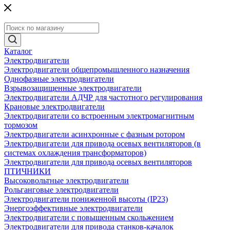
Каталог
Электродвигатели
Электродвигатели общепромышленного назначения
Однофазные электродвигатели
Взрывозащищенные электродвигатели
Электродвигатели АДЧР для частотного регулирования
Крановые электродвигатели
Электродвигатели со встроенным электромагнитным
тормозом
Электродвигатели асинхронные с фазным ротором
Электродвигатели для привода осевых вентиляторов (в
системах охлаждения трансформаторов)
Электродвигатели для привода осевых вентиляторов
ПТИЧНИКИ
Высоковольтные электродвигатели
Рольганговые электродвигатели
Электродвигатели пониженной высоты (IP23)
Энергоэффективные электродвигатели
Электродвигатели с повышенным скольжением
Электродвигатели для привода станков-качалок