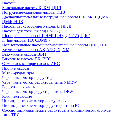
Насосы
Консольные насосы К, КМ, ЦНЛ
Погружные/скважные насосы ЭЦВ
Дренажные/фекальные погружные насосы ГНОМ-LC,ЦМК,
ЦМФ, НПК
Насосы двухстороннего входа Д,1Д,2Д
Насосы для сточных вод СМ,СД
Шестерёные насосы Ш, НМШ, НБ, ДС-125, Г, БГ
In-line насосы TD, CDM(F)
Повысительные насосы/горизонтальные насосы ЦНС, ЦНСГ
Химические насосы АХ,АХО, Х, ХМ
Вакуумные насосы ВВН
Вихревые насосы ВК, ВКС
Самовсасывающие насосы АНС
Прочие насосы
Мотор-редукторы
Червячные мотор - редукторы
Червячные мотор-редукторы типа NMRW
Редукторная часть
Червячные мотор-редукторы типа DRW
Комплектующие
Цилиндрические мотор - редукторы
Цилиндрические мотор-редукторы типа RC
Соосно-цилиндрические редукторы в алюминиевом корпусе
типа TRC