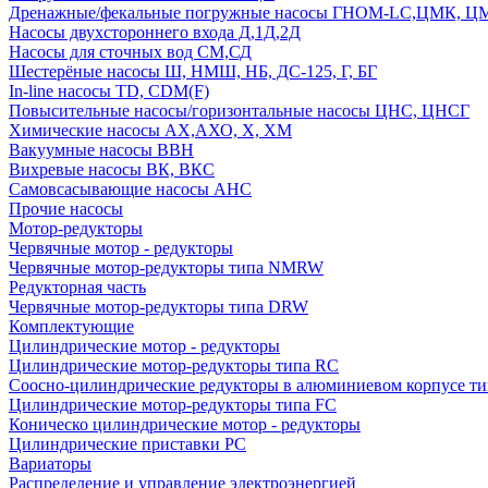
Дренажные/фекальные погружные насосы ГНОМ-LC,ЦМК, 
Насосы двухстороннего входа Д,1Д,2Д
Насосы для сточных вод СМ,СД
Шестерёные насосы Ш, НМШ, НБ, ДС-125, Г, БГ
In-line насосы TD, CDM(F)
Повысительные насосы/горизонтальные насосы ЦНС, ЦНСГ
Химические насосы АХ,АХО, Х, ХМ
Вакуумные насосы ВВН
Вихревые насосы ВК, ВКС
Самовсасывающие насосы АНС
Прочие насосы
Мотор-редукторы
Червячные мотор - редукторы
Червячные мотор-редукторы типа NMRW
Редукторная часть
Червячные мотор-редукторы типа DRW
Комплектующие
Цилиндрические мотор - редукторы
Цилиндрические мотор-редукторы типа RC
Соосно-цилиндрические редукторы в алюминиевом корпусе т
Цилиндрические мотор-редукторы типа FC
Коническо цилиндрические мотор - редукторы
Цилиндрические приставки PC
Вариаторы
Распределение и управление электроэнергией