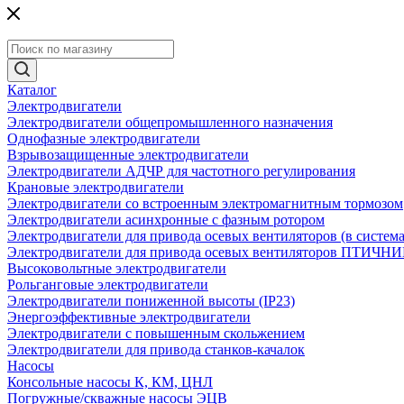
Каталог
Электродвигатели
Электродвигатели общепромышленного назначения
Однофазные электродвигатели
Взрывозащищенные электродвигатели
Электродвигатели АДЧР для частотного регулирования
Крановые электродвигатели
Электродвигатели со встроенным электромагнитным тормозом
Электродвигатели асинхронные с фазным ротором
Электродвигатели для привода осевых вентиляторов (в систем
Электродвигатели для привода осевых вентиляторов ПТИЧН
Высоковольтные электродвигатели
Рольганговые электродвигатели
Электродвигатели пониженной высоты (IP23)
Энергоэффективные электродвигатели
Электродвигатели с повышенным скольжением
Электродвигатели для привода станков-качалок
Насосы
Консольные насосы К, КМ, ЦНЛ
Погружные/скважные насосы ЭЦВ