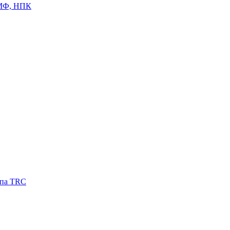
ЦМФ, НПК
ипа TRC