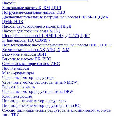
Насосы
Консольные насосы К, КМ, ЦНЛ
Погружные/скважные насосы ЭЦВ
Дренажные/фекальные погружные насосы ГНОМ-LC,ЦМК,
ЦМФ, НПК
Насосы двухстороннего входа Д,1Д,2Д
Насосы для сточных вод СМ,СД
Шестерёные насосы Ш, НМШ, НБ, ДС-125, Г, БГ
In-line насосы TD, CDM(F)
Повысительные насосы/горизонтальные насосы ЦНС, ЦНСГ
Химические насосы АХ,АХО, Х, ХМ
Вакуумные насосы ВВН
Вихревые насосы ВК, ВКС
Самовсасывающие насосы АНС
Прочие насосы
Мотор-редукторы
Червячные мотор - редукторы
Червячные мотор-редукторы типа NMRW
Редукторная часть
Червячные мотор-редукторы типа DRW
Комплектующие
Цилиндрические мотор - редукторы
Цилиндрические мотор-редукторы типа RC
Соосно-цилиндрические редукторы в алюминиевом корпусе
типа TRC