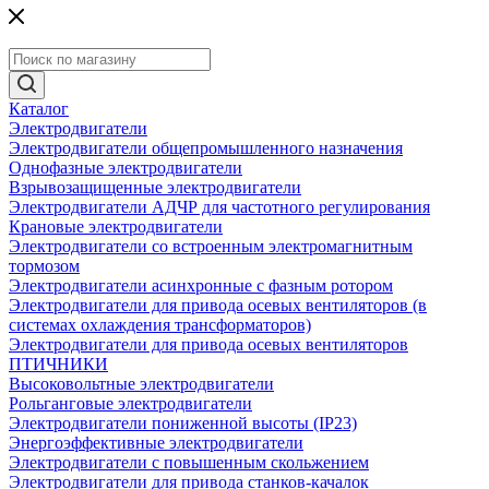
Каталог
Электродвигатели
Электродвигатели общепромышленного назначения
Однофазные электродвигатели
Взрывозащищенные электродвигатели
Электродвигатели АДЧР для частотного регулирования
Крановые электродвигатели
Электродвигатели со встроенным электромагнитным
тормозом
Электродвигатели асинхронные с фазным ротором
Электродвигатели для привода осевых вентиляторов (в
системах охлаждения трансформаторов)
Электродвигатели для привода осевых вентиляторов
ПТИЧНИКИ
Высоковольтные электродвигатели
Рольганговые электродвигатели
Электродвигатели пониженной высоты (IP23)
Энергоэффективные электродвигатели
Электродвигатели с повышенным скольжением
Электродвигатели для привода станков-качалок