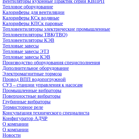
Вентиляторы кухонные Практик серии КВПРП
Тепловое оборудование
Калориферы для вентиляции
Калориферы КСк водяные
Калориферы КПСк паровые
Тепловентиляторы электрические промышленные
Тепловентиляторы ТВК(ТВО)
Тепловентиляторы КЭВ
Тепловые завесы
Тепловые завесы ЭТЗ
Тепловые завесы КЭВ
Производство оборудования специсполнения
Дополнительное оборудование
Электромагнитные тормоза
Провод ВПП водопогружной
СУЗ – станции управления к насосам
Промышленные вибраторы
Поверхностные вибраторы
Глубинные вибраторы
Термисторное реле
Консультация технического специалиста
Конфигуратор АДЧР
О компании
О компании
Новости