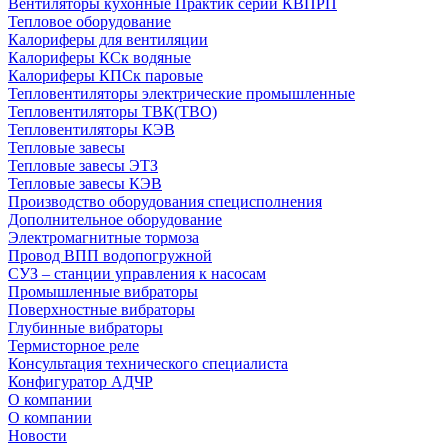
Вентиляторы кухонные Практик серии КВПРП
Тепловое оборудование
Калориферы для вентиляции
Калориферы КСк водяные
Калориферы КПСк паровые
Тепловентиляторы электрические промышленные
Тепловентиляторы ТВК(ТВО)
Тепловентиляторы КЭВ
Тепловые завесы
Тепловые завесы ЭТЗ
Тепловые завесы КЭВ
Производство оборудования специсполнения
Дополнительное оборудование
Электромагнитные тормоза
Провод ВПП водопогружной
СУЗ – станции управления к насосам
Промышленные вибраторы
Поверхностные вибраторы
Глубинные вибраторы
Термисторное реле
Консультация технического специалиста
Конфигуратор АДЧР
О компании
О компании
Новости