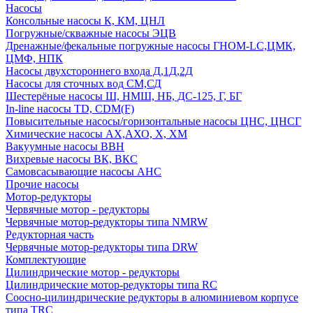
Насосы
Консольные насосы К, КМ, ЦНЛ
Погружные/скважные насосы ЭЦВ
Дренажные/фекальные погружные насосы ГНОМ-LC,ЦМК,
ЦМФ, НПК
Насосы двухстороннего входа Д,1Д,2Д
Насосы для сточных вод СМ,СД
Шестерёные насосы Ш, НМШ, НБ, ДС-125, Г, БГ
In-line насосы TD, CDM(F)
Повысительные насосы/горизонтальные насосы ЦНС, ЦНСГ
Химические насосы АХ,АХО, Х, ХМ
Вакуумные насосы ВВН
Вихревые насосы ВК, ВКС
Самовсасывающие насосы АНС
Прочие насосы
Мотор-редукторы
Червячные мотор - редукторы
Червячные мотор-редукторы типа NMRW
Редукторная часть
Червячные мотор-редукторы типа DRW
Комплектующие
Цилиндрические мотор - редукторы
Цилиндрические мотор-редукторы типа RC
Соосно-цилиндрические редукторы в алюминиевом корпусе
типа TRC