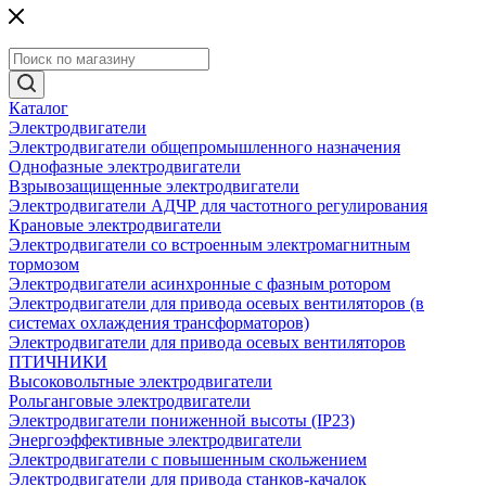
Каталог
Электродвигатели
Электродвигатели общепромышленного назначения
Однофазные электродвигатели
Взрывозащищенные электродвигатели
Электродвигатели АДЧР для частотного регулирования
Крановые электродвигатели
Электродвигатели со встроенным электромагнитным
тормозом
Электродвигатели асинхронные с фазным ротором
Электродвигатели для привода осевых вентиляторов (в
системах охлаждения трансформаторов)
Электродвигатели для привода осевых вентиляторов
ПТИЧНИКИ
Высоковольтные электродвигатели
Рольганговые электродвигатели
Электродвигатели пониженной высоты (IP23)
Энергоэффективные электродвигатели
Электродвигатели с повышенным скольжением
Электродвигатели для привода станков-качалок