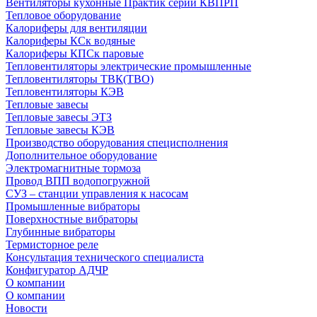
Вентиляторы кухонные Практик серии КВПРП
Тепловое оборудование
Калориферы для вентиляции
Калориферы КСк водяные
Калориферы КПСк паровые
Тепловентиляторы электрические промышленные
Тепловентиляторы ТВК(ТВО)
Тепловентиляторы КЭВ
Тепловые завесы
Тепловые завесы ЭТЗ
Тепловые завесы КЭВ
Производство оборудования специсполнения
Дополнительное оборудование
Электромагнитные тормоза
Провод ВПП водопогружной
СУЗ – станции управления к насосам
Промышленные вибраторы
Поверхностные вибраторы
Глубинные вибраторы
Термисторное реле
Консультация технического специалиста
Конфигуратор АДЧР
О компании
О компании
Новости