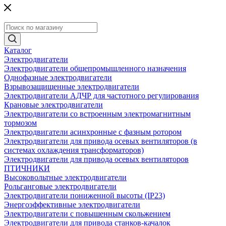
Каталог
Электродвигатели
Электродвигатели общепромышленного назначения
Однофазные электродвигатели
Взрывозащищенные электродвигатели
Электродвигатели АДЧР для частотного регулирования
Крановые электродвигатели
Электродвигатели со встроенным электромагнитным
тормозом
Электродвигатели асинхронные с фазным ротором
Электродвигатели для привода осевых вентиляторов (в
системах охлаждения трансформаторов)
Электродвигатели для привода осевых вентиляторов
ПТИЧНИКИ
Высоковольтные электродвигатели
Рольганговые электродвигатели
Электродвигатели пониженной высоты (IP23)
Энергоэффективные электродвигатели
Электродвигатели с повышенным скольжением
Электродвигатели для привода станков-качалок