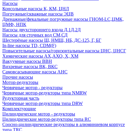
Насосы
Консольные насосы К, КМ, ЦНЛ
Погружные/скважные насосы ЭЦВ
Дренажные/фекальные погружные насосы ГНОМ-LC,ЦМК,
ЦМФ, НПК
Насосы двухстороннего входа Д,1Д,2Д
Насосы для сточных вод СМ,СД
Шестерёные насосы Ш, НМШ, НБ, ДС-125, Г, БГ
In-line насосы TD, CDM(F)
Повысительные насосы/горизонтальные насосы ЦНС, ЦНСГ
Химические насосы АХ,АХО, Х, ХМ
Вакуумные насосы ВВН
Вихревые насосы ВК, ВКС
Самовсасывающие насосы АНС
Прочие насосы
Мотор-редукторы
Червячные мотор - редукторы
Червячные мотор-редукторы типа NMRW
Редукторная часть
Червячные мотор-редукторы типа DRW
Комплектующие
Цилиндрические мотор - редукторы
Цилиндрические мотор-редукторы типа RC
Соосно-цилиндрические редукторы в алюминиевом корпусе
типа TRC