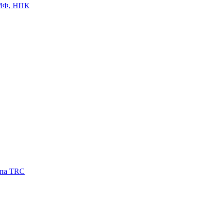
ЦМФ, НПК
ипа TRC