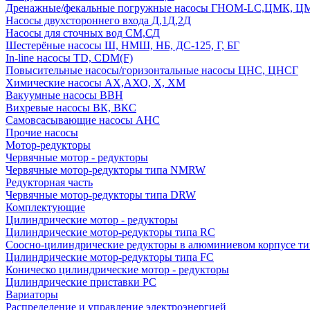
Дренажные/фекальные погружные насосы ГНОМ-LC,ЦМК, 
Насосы двухстороннего входа Д,1Д,2Д
Насосы для сточных вод СМ,СД
Шестерёные насосы Ш, НМШ, НБ, ДС-125, Г, БГ
In-line насосы TD, CDM(F)
Повысительные насосы/горизонтальные насосы ЦНС, ЦНСГ
Химические насосы АХ,АХО, Х, ХМ
Вакуумные насосы ВВН
Вихревые насосы ВК, ВКС
Самовсасывающие насосы АНС
Прочие насосы
Мотор-редукторы
Червячные мотор - редукторы
Червячные мотор-редукторы типа NMRW
Редукторная часть
Червячные мотор-редукторы типа DRW
Комплектующие
Цилиндрические мотор - редукторы
Цилиндрические мотор-редукторы типа RC
Соосно-цилиндрические редукторы в алюминиевом корпусе т
Цилиндрические мотор-редукторы типа FC
Коническо цилиндрические мотор - редукторы
Цилиндрические приставки PC
Вариаторы
Распределение и управление электроэнергией