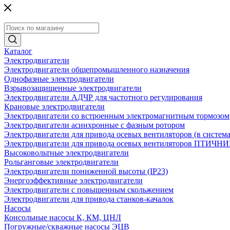
Каталог
Электродвигатели
Электродвигатели общепромышленного назначения
Однофазные электродвигатели
Взрывозащищенные электродвигатели
Электродвигатели АДЧР для частотного регулирования
Крановые электродвигатели
Электродвигатели со встроенным электромагнитным тормозом
Электродвигатели асинхронные с фазным ротором
Электродвигатели для привода осевых вентиляторов (в систем
Электродвигатели для привода осевых вентиляторов ПТИЧН
Высоковольтные электродвигатели
Рольганговые электродвигатели
Электродвигатели пониженной высоты (IP23)
Энергоэффективные электродвигатели
Электродвигатели с повышенным скольжением
Электродвигатели для привода станков-качалок
Насосы
Консольные насосы К, КМ, ЦНЛ
Погружные/скважные насосы ЭЦВ