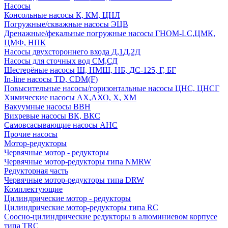
Насосы
Консольные насосы К, КМ, ЦНЛ
Погружные/скважные насосы ЭЦВ
Дренажные/фекальные погружные насосы ГНОМ-LC,ЦМК,
ЦМФ, НПК
Насосы двухстороннего входа Д,1Д,2Д
Насосы для сточных вод СМ,СД
Шестерёные насосы Ш, НМШ, НБ, ДС-125, Г, БГ
In-line насосы TD, CDM(F)
Повысительные насосы/горизонтальные насосы ЦНС, ЦНСГ
Химические насосы АХ,АХО, Х, ХМ
Вакуумные насосы ВВН
Вихревые насосы ВК, ВКС
Самовсасывающие насосы АНС
Прочие насосы
Мотор-редукторы
Червячные мотор - редукторы
Червячные мотор-редукторы типа NMRW
Редукторная часть
Червячные мотор-редукторы типа DRW
Комплектующие
Цилиндрические мотор - редукторы
Цилиндрические мотор-редукторы типа RC
Соосно-цилиндрические редукторы в алюминиевом корпусе
типа TRC