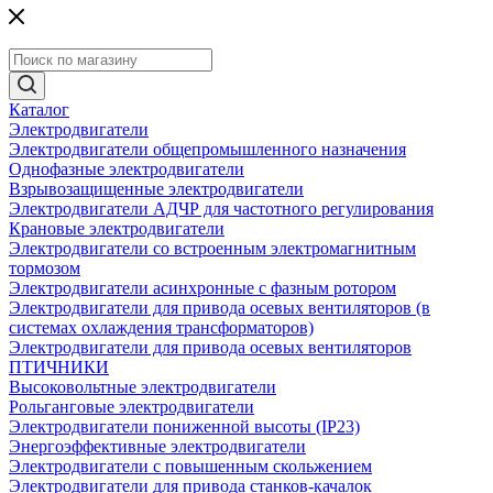
Каталог
Электродвигатели
Электродвигатели общепромышленного назначения
Однофазные электродвигатели
Взрывозащищенные электродвигатели
Электродвигатели АДЧР для частотного регулирования
Крановые электродвигатели
Электродвигатели со встроенным электромагнитным
тормозом
Электродвигатели асинхронные с фазным ротором
Электродвигатели для привода осевых вентиляторов (в
системах охлаждения трансформаторов)
Электродвигатели для привода осевых вентиляторов
ПТИЧНИКИ
Высоковольтные электродвигатели
Рольганговые электродвигатели
Электродвигатели пониженной высоты (IP23)
Энергоэффективные электродвигатели
Электродвигатели с повышенным скольжением
Электродвигатели для привода станков-качалок