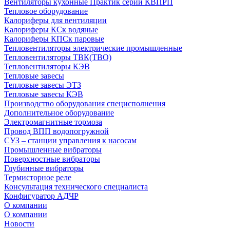
Вентиляторы кухонные Практик серии КВПРП
Тепловое оборудование
Калориферы для вентиляции
Калориферы КСк водяные
Калориферы КПСк паровые
Тепловентиляторы электрические промышленные
Тепловентиляторы ТВК(ТВО)
Тепловентиляторы КЭВ
Тепловые завесы
Тепловые завесы ЭТЗ
Тепловые завесы КЭВ
Производство оборудования специсполнения
Дополнительное оборудование
Электромагнитные тормоза
Провод ВПП водопогружной
СУЗ – станции управления к насосам
Промышленные вибраторы
Поверхностные вибраторы
Глубинные вибраторы
Термисторное реле
Консультация технического специалиста
Конфигуратор АДЧР
О компании
О компании
Новости