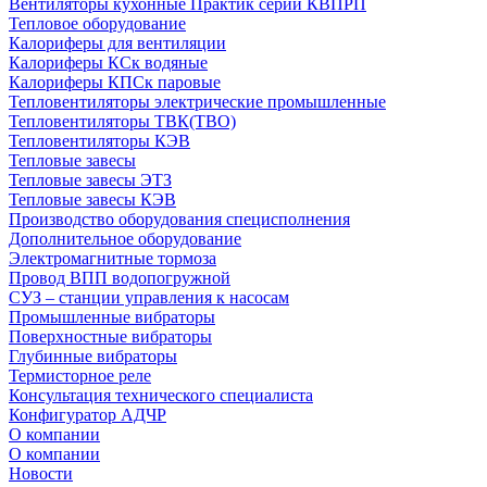
Вентиляторы кухонные Практик серии КВПРП
Тепловое оборудование
Калориферы для вентиляции
Калориферы КСк водяные
Калориферы КПСк паровые
Тепловентиляторы электрические промышленные
Тепловентиляторы ТВК(ТВО)
Тепловентиляторы КЭВ
Тепловые завесы
Тепловые завесы ЭТЗ
Тепловые завесы КЭВ
Производство оборудования специсполнения
Дополнительное оборудование
Электромагнитные тормоза
Провод ВПП водопогружной
СУЗ – станции управления к насосам
Промышленные вибраторы
Поверхностные вибраторы
Глубинные вибраторы
Термисторное реле
Консультация технического специалиста
Конфигуратор АДЧР
О компании
О компании
Новости