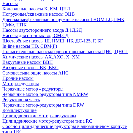
Насосы
Консольные насосы К, КМ, ЦНЛ
Погружные/скважные насосы ЭЦВ
Дренажные/фекальные погружные насосы ГНОМ-LC,ЦМК,
ЦМФ, НПК
Насосы двухстороннего входа Д,1Д,2Д
Насосы для сточных вод СМ,СД
Шестерёные насосы Ш, НМШ, НБ, ДС-125, Г, БГ
In-line насосы TD, CDM(F)
Повысительные насосы/горизонтальные насосы ЦНС, ЦНСГ
Химические насосы АХ,АХО, Х, ХМ
Вакуумные насосы ВВН
Вихревые насосы ВК, ВКС
Самовсасывающие насосы АНС
Прочие насосы
Мотор-редукторы
Червячные мотор - редукторы
Червячные мотор-редукторы типа NMRW
Редукторная часть
Червячные мотор-редукторы типа DRW
Комплектующие
Цилиндрические мотор - редукторы
Цилиндрические мотор-редукторы типа RC
Соосно-цилиндрические редукторы в алюминиевом корпусе
типа TRC