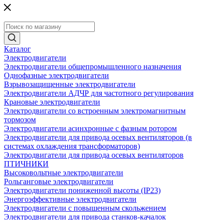
Каталог
Электродвигатели
Электродвигатели общепромышленного назначения
Однофазные электродвигатели
Взрывозащищенные электродвигатели
Электродвигатели АДЧР для частотного регулирования
Крановые электродвигатели
Электродвигатели со встроенным электромагнитным
тормозом
Электродвигатели асинхронные с фазным ротором
Электродвигатели для привода осевых вентиляторов (в
системах охлаждения трансформаторов)
Электродвигатели для привода осевых вентиляторов
ПТИЧНИКИ
Высоковольтные электродвигатели
Рольганговые электродвигатели
Электродвигатели пониженной высоты (IP23)
Энергоэффективные электродвигатели
Электродвигатели с повышенным скольжением
Электродвигатели для привода станков-качалок