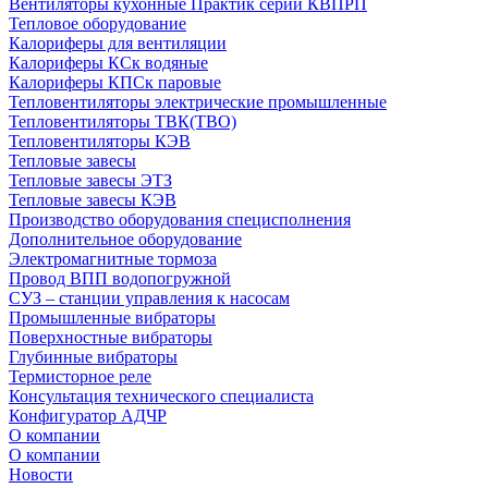
Вентиляторы кухонные Практик серии КВПРП
Тепловое оборудование
Калориферы для вентиляции
Калориферы КСк водяные
Калориферы КПСк паровые
Тепловентиляторы электрические промышленные
Тепловентиляторы ТВК(ТВО)
Тепловентиляторы КЭВ
Тепловые завесы
Тепловые завесы ЭТЗ
Тепловые завесы КЭВ
Производство оборудования специсполнения
Дополнительное оборудование
Электромагнитные тормоза
Провод ВПП водопогружной
СУЗ – станции управления к насосам
Промышленные вибраторы
Поверхностные вибраторы
Глубинные вибраторы
Термисторное реле
Консультация технического специалиста
Конфигуратор АДЧР
О компании
О компании
Новости