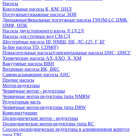
Насосы
Консольные насосы К, КМ, ЦНЛ
Погружные/скважные насосы ЭЦВ
Дренажные/фекальные погружные насосы ГНОМ-LC,ЦМК,
ЦМФ, НПК
Насосы двухстороннего входа Д,1Д,2Д
Насосы для сточных вод СМ,СД
Шестерёные насосы Ш, НМШ, НБ, ДС-125, Г, БГ
In-line насосы TD, CDM(F)
Повысительные насосы/горизонтальные насосы ЦНС, ЦНСГ
Химические насосы АХ,АХО, Х, ХМ
Вакуумные насосы ВВН
Вихревые насосы ВК, ВКС
Самовсасывающие насосы АНС
Прочие насосы
Мотор-редукторы
Червячные мотор - редукторы
Червячные мотор-редукторы типа NMRW
Редукторная часть
Червячные мотор-редукторы типа DRW
Комплектующие
Цилиндрические мотор - редукторы
Цилиндрические мотор-редукторы типа RC
Соосно-цилиндрические редукторы в алюминиевом корпусе
типа TRC