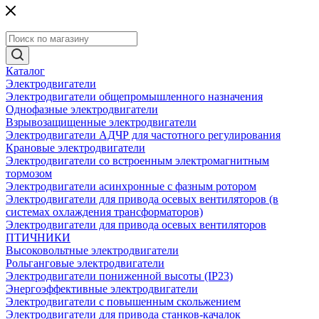
Каталог
Электродвигатели
Электродвигатели общепромышленного назначения
Однофазные электродвигатели
Взрывозащищенные электродвигатели
Электродвигатели АДЧР для частотного регулирования
Крановые электродвигатели
Электродвигатели со встроенным электромагнитным
тормозом
Электродвигатели асинхронные с фазным ротором
Электродвигатели для привода осевых вентиляторов (в
системах охлаждения трансформаторов)
Электродвигатели для привода осевых вентиляторов
ПТИЧНИКИ
Высоковольтные электродвигатели
Рольганговые электродвигатели
Электродвигатели пониженной высоты (IP23)
Энергоэффективные электродвигатели
Электродвигатели с повышенным скольжением
Электродвигатели для привода станков-качалок